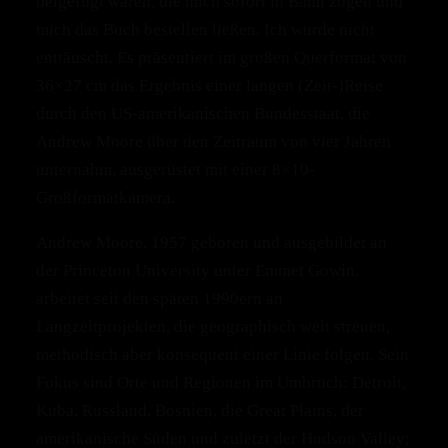
beigefügt waren, die mich sofort in Bann zogen und
mich das Buch bestellen ließen. Ich wurde nicht
enttäuscht. Es präsentiert im großen Querformat von
36×27 cm das Ergebnis einer langen (Zeit-)Reise
durch den US-amerikanischen Bundesstaat, die
Andrew Moore über den Zeitraum von vier Jahren
unternahm, ausgerüstet mit einer 8×10-
Großformatkamera.
Andrew Moore, 1957 geboren und ausgebildet an
der Princeton University unter Emmet Gowin,
arbeitet seit den späten 1990ern an
Langzeitprojekten, die geographisch weit streuen,
methodisch aber konsequent einer Linie folgen. Sein
Fokus sind Orte und Regionen im Umbruch: Detroit,
Kuba, Russland, Bosnien, die Great Plains, der
amerikanische Süden und zuletzt der Hudson Valley;