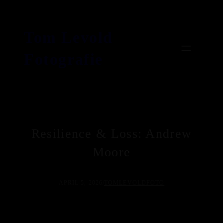
Zum
Inhalt
Tom Levold
springen
Fotografie
Resilience & Loss: Andrew
Moore
APRIL 5, 2026
/
TOMLEVOLDFOTO