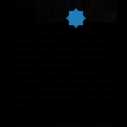
In one of the recent weekend editions of the
Frankfurter Allgemeine Zeitung I read a review of
the photobook
Blue Alabama
by Andrew Moore,
accompanied by several images that immediately
drew me in and made me order the book. I was not
disappointed. In a large landscape format of 36 × 27
cm, it presents the result of a long journey through
the U.S. state, which Moore undertook over a period
of four years, equipped with an 8×10 large‑format
camera.
Andrew Moore, born in 1957 and trained at
Princeton University under Emmet Gowin, has been