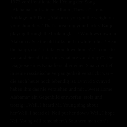
1972 veröffentlichte Neil Young den Song
„Alabama“ auf seinem Album „Harvest“ – eine
Anklage in F-Dur: „Alabama, you got the weight on
your shoulders / That’s breaking your back // Banjos
playing through the broken glass / Windows down in
Alabama / See the old folks tied in white robes / Hear
the banjo, don’t it take you down home? // I come to
you and See all this ruin, what are you doing?“. Die
Diagnose eines Kanadiers über einen Staat, der tief
in seine rassistische Vergangenheit verstrickt war –
die auch heute noch lebendig ist. Lynyrd Skynyrd
haben ihm das nie verziehen und mit „Sweet Home
Alabama“ ein Gegenbild entworfen: stolz und
trotzig: „Well, I heard Mr. Young sing about
her/Well, I heard ol‘ Neil put her down/ Well, I hope
Neil Young will remember/A Southern man don’t