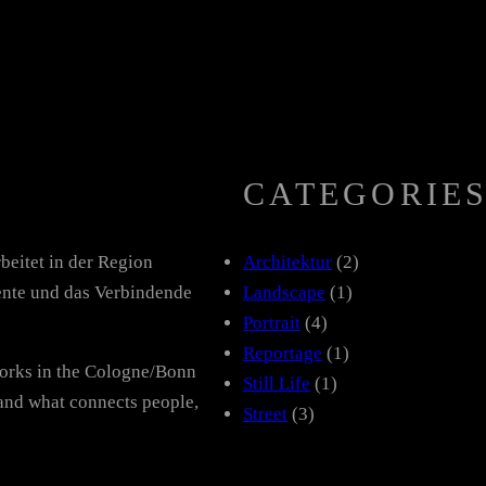
CATEGORIE
beitet in der Region
Architektur
(2)
nte und das Verbindende
Landscape
(1)
Portrait
(4)
Reportage
(1)
works in the Cologne/Bonn
Still Life
(1)
and what connects people,
Street
(3)