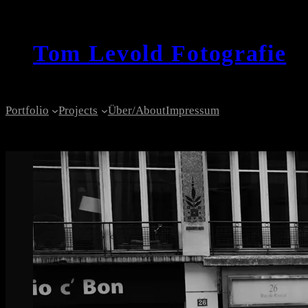
Zum
Inhalt
Tom Levold Fotografie
springen
Portfolio
Projects
Über/About
Impressum