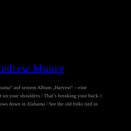
 Andrew Moore
abama“ auf seinem Album „Harvest“ – eine
 on your shoulders / That’s breaking your back //
ows down in Alabama / See the old folks tied in