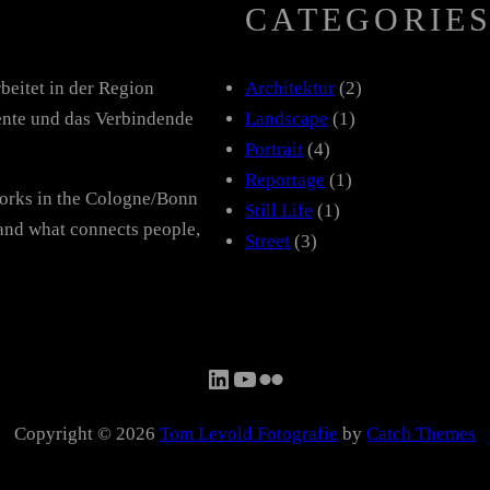
CATEGORIE
beitet in der Region
Architektur
(2)
nte und das Verbindende
Landscape
(1)
Portrait
(4)
Reportage
(1)
works in the Cologne/Bonn
Still Life
(1)
and what connects people,
Street
(3)
LinkedIn
YouTube
Flickr
Copyright © 2026
Tom Levold Fotografie
by
Catch Themes