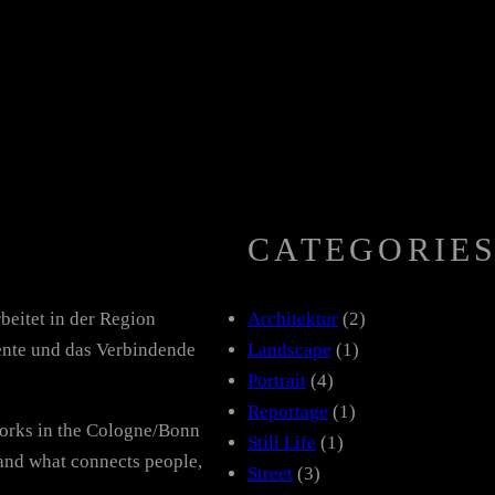
CATEGORIE
beitet in der Region
Architektur
(2)
nte und das Verbindende
Landscape
(1)
Portrait
(4)
Reportage
(1)
works in the Cologne/Bonn
Still Life
(1)
and what connects people,
Street
(3)